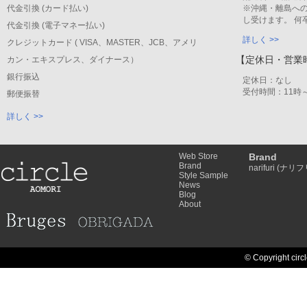
代金引換 (カード払い)
※沖縄・離島への
し受けます。 何
代金引換 (電子マネー払い)
詳しく >>
クレジットカード ( VISA、MASTER、JCB、アメリ
【定休日・営業
カン・エキスプレス、ダイナース）
銀行振込
定休日：なし
受付時間：11時～
郵便振替
詳しく >>
Web Store
Brand
Brand
narifuri (ナリフ
Style Sample
News
Blog
About
© Copyright circl