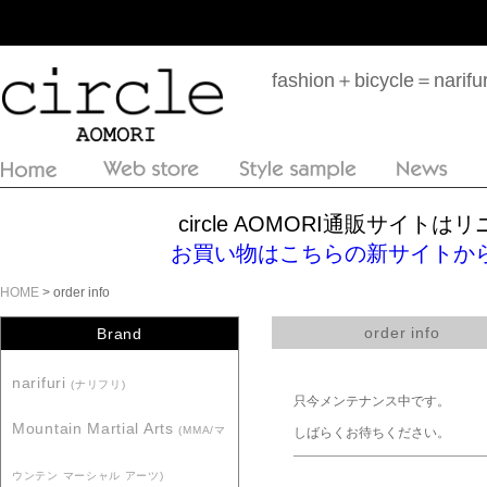
fashion＋bicycle＝n
circle AOMORI通販サイ
お買い物はこちらの新サイトからどうぞ！htt
HOME
> order info
order info
Brand
narifuri
(ナリフリ)
只今メンテナンス中です。
Mountain Martial Arts
(MMA/マ
しばらくお待ちください。
ウンテン マーシャル アーツ)