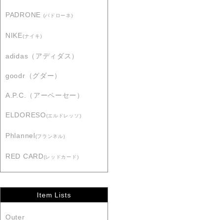
PADRONE
(パドローネ)
NIKE
(ナイキ)
adidas（アディダス）
goodr（グダー）
A.P.C.（アーペーセー）
ELDORESO
(エルドレッソ)
Phlannel
(フランネル)
RED CARD
(レッドカード)
Item Lists
Outer