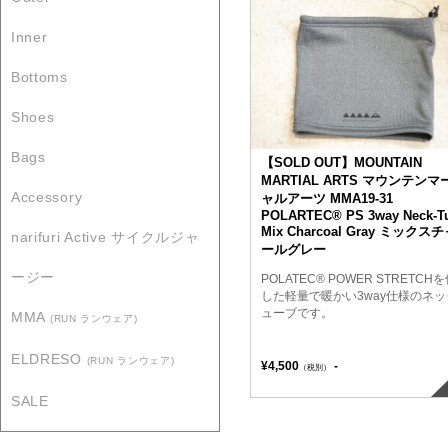
Inner
Bottoms
Shoes
Bags
【SOLD OUT】MOUNTAIN
MARTIAL ARTS マウンテンマ
Accessory
ャルアーツ MMA19-31
POLARTEC® PS 3way Neck-T
Mix Charcoal Gray ミックス
narifuri Active サイクルジャ
ールグレー
ージー
POLATEC® POWER STRETCH
した軽量で暖かい3way仕様のネッ
ューブです。
MMA
(RUN ランウェア)
ELDRESO
(RUN ランウェア)
¥4,500
-
（税別）
SALE