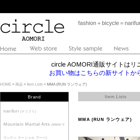
fashion＋bicycle＝n
circle AOMORI通販サイ
お買い物はこちらの新サイトからどうぞ！htt
HOME
>
商品
>
Item Lists
>
MMA (RUN ランウェア)
Item Lists
Brand
narifuri
(ナリフリ)
MMA (RUN ランウェア)
Mountain Martial Arts
(MMA/マ
ウンテン マーシャル アーツ)