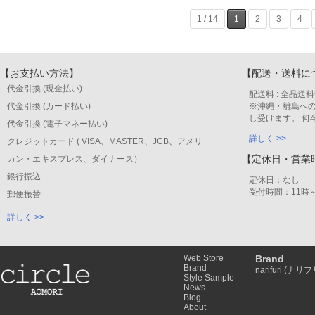
1 / 14
1
2
3
4
【お支払い方法】
【配送・送料に
代金引換 (現金払い)
配送料 : 全品送
代金引換 (カード払い)
※沖縄・離島への
し受けます。 何
代金引換 (電子マネー払い)
詳しく >>
クレジットカード ( VISA、MASTER、JCB、アメリ
【定休日・営業
カン・エキスプレス、ダイナース）
銀行振込
定休日：なし
受付時間：11時～
郵便振替
詳しく >>
Web Store
Brand
Brand
narifuri (ナリフ
Style Sample
News
Blog
About