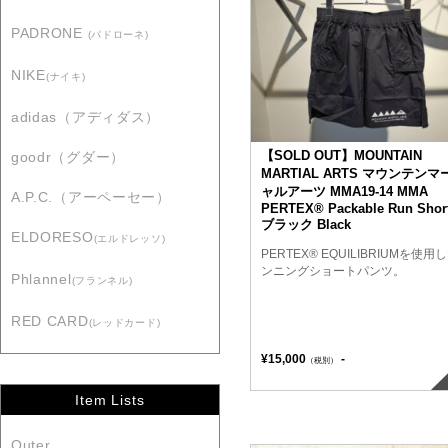
PADRONE
(パドローネ)
NIKE
(ナイキ)
adidas（アディダス）
【SOLD OUT】MOUNTAIN
goodr（グダー）
MARTIAL ARTS マウンテンマ
ャルアーツ MMA19-14 MMA
A.P.C.（アーペーセー）
PERTEX® Packable Run Shor
ブラック Black
ELDORESO
(エルドレッソ)
PERTEX® EQUILIBRIUMを使用
ンニングショートパンツ。
Phlannel
(フランネル)
RED CARD
(レッドカード)
¥15,000
-
（税別）
Item Lists
Outer