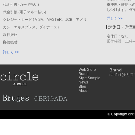
代金引換 (カード払い)
※沖縄・離島への
し受けます。 何
代金引換 (電子マネー払い)
詳しく >>
クレジットカード ( VISA、MASTER、JCB、アメリ
【定休日・営業
カン・エキスプレス、ダイナース）
銀行振込
定休日：なし
受付時間：11時～
郵便振替
詳しく >>
Web Store
Brand
Brand
narifuri (ナリフ
Style Sample
News
Blog
About
© Copyright circl