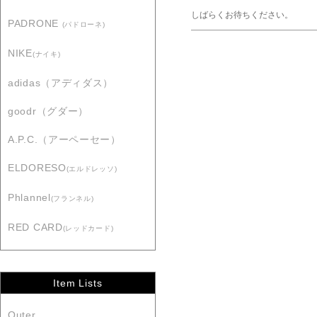
しばらくお待ちください。
PADRONE
(パドローネ)
NIKE
(ナイキ)
adidas（アディダス）
goodr（グダー）
A.P.C.（アーペーセー）
ELDORESO
(エルドレッソ)
Phlannel
(フランネル)
RED CARD
(レッドカード)
Item Lists
Outer