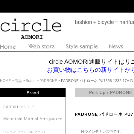
fashion＋bicycle＝n
circle AOMORI通販サイ
お買い物はこちらの新サイトからどうぞ！htt
HOME
>
商品
>
Brand
>
PADRONE
> PADRONE パドローネ PU7358-1232-17A INS
Pick Up / PADRONE
Brand
narifuri
(ナリフリ)
PADRONE パドローネ PU735
Mountain Martial Arts
(MMA/マ
只今メンテナンス中です。
ウンテン マーシャル アーツ)