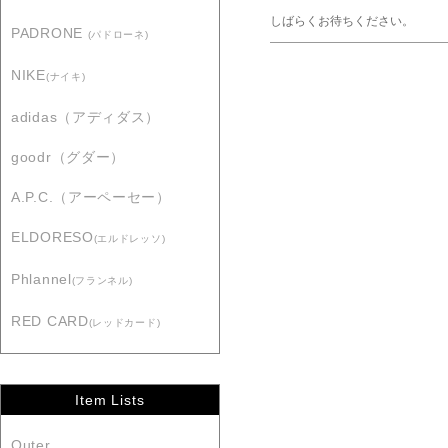
しばらくお待ちください。
PADRONE
(パドローネ)
NIKE
(ナイキ)
adidas（アディダス）
goodr（グダー）
A.P.C.（アーペーセー）
ELDORESO
(エルドレッソ)
Phlannel
(フランネル)
RED CARD
(レッドカード)
Item Lists
Outer