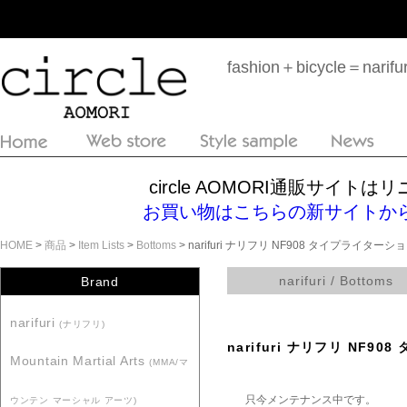
fashion＋bicycle＝n
circle AOMORI通販サイ
お買い物はこちらの新サイトからどうぞ！htt
HOME
>
商品
>
Item Lists
>
Bottoms
> narifuri ナリフリ NF908 タイプライター
narifuri / Bottoms
Brand
narifuri
(ナリフリ)
narifuri ナリフリ NF
Mountain Martial Arts
(MMA/マ
只今メンテナンス中です。
ウンテン マーシャル アーツ)