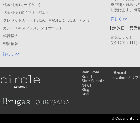
代金引換 (カード払い)
※沖縄・離島への
し受けます。 何
代金引換 (電子マネー払い)
詳しく >>
クレジットカード ( VISA、MASTER、JCB、アメリ
【定休日・営業
カン・エキスプレス、ダイナース）
銀行振込
定休日：なし
受付時間：11時～
郵便振替
詳しく >>
Web Store
Brand
Brand
narifuri (ナリフ
Style Sample
News
Blog
About
© Copyright circl