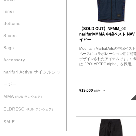
Inner
Bottoms
【SOLD OUT】NFMM_02
narifuri×MMA 中綿ベスト NAV
Shoes
イビー
Bags
Mountain Martial Artsの中綿ベス
ベースにコラボレーション用に特
デザインされたアイテムです。中
Accessory
は「POLARTEC alpha」を採用。
narifuri Active サイクルジャ
ージー
¥19,000
-
（税別）
MMA
(RUN ランウェア)
ELDRESO
(RUN ランウェア)
SALE