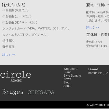
【お支払い方法】
【配送・送料に
代金引換 (現金払い)
配送料 : 全品送
代金引換 (カード払い)
※沖縄・離島への
し受けます。 何
代金引換 (電子マネー払い)
詳しく >>
クレジットカード ( VISA、MASTER、JCB、アメリ
【定休日・営業
カン・エキスプレス、ダイナース）
銀行振込
定休日：なし
受付時間：11時～
郵便振替
詳しく >>
Web Store
Brand
Brand
narifuri (ナリフ
Style Sample
News
Blog
About
© Copyright circl