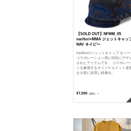
【SOLD OUT】NFMM_05
narifuri×MMA ジェットキャ
NAV ネイビー
narifuriのジェットキャップ をベ
コラボレーション用に特別にデザ
されたアイテムです。 コラボレー
ンを象徴するオリジナルドット迷
を大胆に採用し軽量化。
¥7,500
-
（税別）