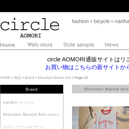
fashion＋bicycle＝n
circle AOMORI通販サイ
お買い物はこちらの新サイトからどうぞ！htt
HOME
>
商品
>
Brand
>
Mountain Martial Arts
> Page 10
Mountain Martial Arts
Brand
narifuri
(ナリフリ)
Mountain Martial Arts
(MMA/マ
ウンテン マーシャル アーツ)