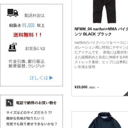
NFMM_04 narifuri×MMA バ
ンツ BLACK ブラック
narifuriのバイクパンツをベース
ボレーション用に特別にデザイン
たアイテムです。 表地には撥水性
えた縦横斜めと自在に伸縮する4W
ストレッチ素材、ヒップには摩耗
い生地を採用
¥20,000
-
（税別）