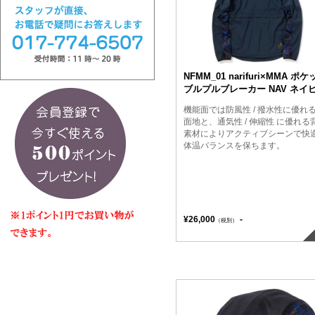
NFMM_01 narifuri×MMA ポ
ブルプルブレーカー NAV ネイ
機能面では防風性 / 撥水性に優れ
面地と、通気性 / 伸縮性 に優れる
素材によりアクティブシーンで快
体温バランスを保ちます。
¥26,000
-
（税別）