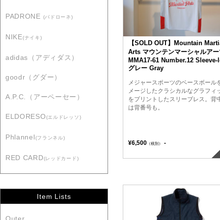
PADRONE
(パドローネ)
NIKE
(ナイキ)
【SOLD OUT】Mountain Marti
Arts マウンテンマーシャルアー
adidas（アディダス）
MMA17-61 Number.12 Sleeve-l
グレー Gray
goodr（グダー）
メジャースポーツのベースボール
メージしたクラシカルなグラフィ
A.P.C.（アーペーセー）
をプリントしたスリーブレス。背
は背番号も。
ELDORESO
(エルドレッソ)
Phlannel
(フランネル)
¥6,500
-
（税別）
RED CARD
(レッドカード)
Item Lists
Outer