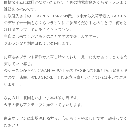
目標タイムには届かなかったので、４月の地元青森さくらマラソンまで
練習あるのみです。
お取引先さまのELDORESO TARZAN氏、３末から入荷予定のRYOGEN
のデザイナー氏もさくらマラソンにご参加くださるとのことで、何かと
注目度アップしているさくらマラソン。
当店にも来てくださるとのことですので楽しみですー。
グルランなど別途SNSでご案内します。
お店も各ブランド新作が入荷し始めており、見ごたえがあってとても充
実していい感じ。
今シーズンからAND WANDERや上記のRYOGENのお取組みも始まりま
すので、店頭、WEB STORE、ぜひお立ち寄りいただければ幸いでござ
いますー。
さあ３月、北国もいよいよ本格的な春です。
今年の春もアクティブに頑張ってまいります。
東京マラソンに出場される方々、心からうらやましいですー頑張ってく
ださい！