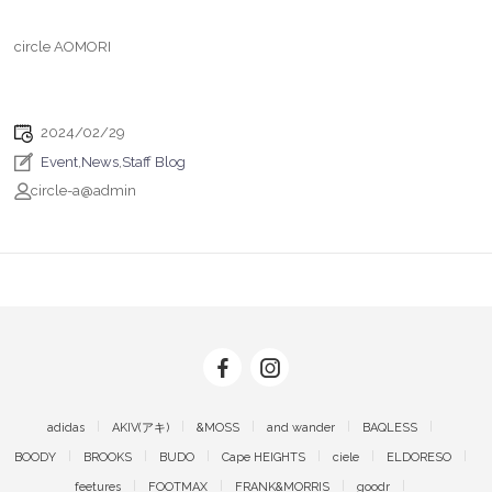
circle AOMORI
2024/02/29
Event
,
News
,
Staff Blog
circle-a@admin
adidas
AKIV(アキ)
&MOSS
and wander
BAQLESS
BOODY
BROOKS
BUDO
Cape HEIGHTS
ciele
ELDORESO
feetures
FOOTMAX
FRANK&MORRIS
goodr