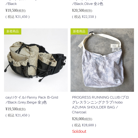
/Black
/Black,Olive 全2色
¥19,500
¥20,500
(税別)
(税別)
(
税込
¥21,450 )
(
税込
¥22,550 )
新着商品
新着商品
cayl (ケイル) Fanny Pack B-Grid
PROGRESS RUNNING CLUB (プロ
/Black,Grey,Beige 全3色
グレスランニングクラブ) hobo
AZUMA SHOULDER BAG /
¥19,500
(税別)
Charcoal
(
税込
¥21,450 )
¥26,000
(税別)
(
税込
¥28,600 )
Soldout