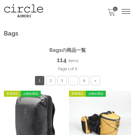
0
只今、カートに商品はございません。
Bags
Bagsの商品一覧
114
items
Page 1 of 6
1
2
3
…
6
»
新着商品
お勧め商品
新着商品
お勧め商品