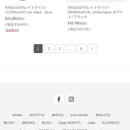
RAIDLIGHT(レイドライト)
RAIDLIGHT(レイドライト)
ULTRALIGHT 12L black , blue
RESPONSIV 8L white/black ホワイ
ト/ブラック
¥24,200
(税別)
¥18,700
(税別)
(
税込
¥26,620 )
(
税込
¥20,570 )
Soldout
1
2
3
…
6
»
adidas
AKIV(アキ)
&MOSS
and wander
BAQLESS
BOODY
BROOKS
BUDO
Cape HEIGHTS
ciele
ELDORESO