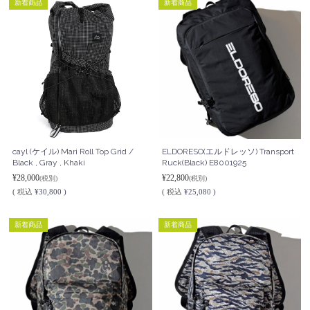
新着商品
新着商品
cayl (ケイル) Mari Roll Top Grid /
ELDORESO(エルドレッソ) Transport
Black , Gray , Khaki
Ruck(Black) E8001925
¥28,000
¥22,800
(税別)
(税別)
(
税込
¥30,800 )
(
税込
¥25,080 )
新着商品
新着商品