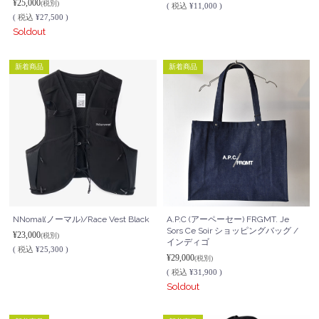
¥25,000
(税別)
(
税込
¥11,000 )
(
税込
¥27,500 )
Soldout
新着商品
新着商品
NNomal(ノーマル)/Race Vest Black
A.P.C (アーペーセー) FRGMT. Je
Sors Ce Soir ショッピングバッグ /
¥23,000
(税別)
インディゴ
(
税込
¥25,300 )
¥29,000
(税別)
(
税込
¥31,900 )
Soldout