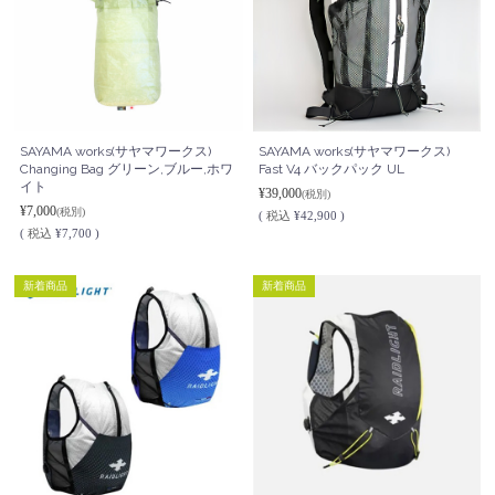
SAYAMA works(サヤマワークス)
SAYAMA works(サヤマワークス)
Changing Bag グリーン,ブルー,ホワ
Fast V4 バックパック UL
イト
¥39,000
(税別)
¥7,000
(税別)
(
税込
¥42,900 )
(
税込
¥7,700 )
新着商品
新着商品