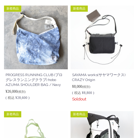
新着商品
新着商品
PROGRESS RUNNING CLUB (プロ
SAYAMA works(サヤマワークス)
グレスランニングクラブ) hobo
CRAZY Origin
AZUMA SHOULDER BAG / Navy
¥8,000
(税別)
¥26,000
(税別)
(
税込
¥8,800 )
(
税込
¥28,600 )
Soldout
新着商品
新着商品