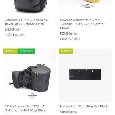
Cotopaxi(コトパクシ)/ Allpa 35L
SAYAMA works(サヤマワーク
Travel Pack / Cotopaxi Black
ス)Rising X-PAC VX21 Coyote
Brown
¥41,000
(税別)
¥25,000
(税別)
(
税込
¥45,100 )
(
税込
¥27,500 )
新着商品
お勧め商品
新着商品
SAYAMA works(サヤマワーク
NNomal(ノーマル)/Run Belt Black
ス)Rising X-PAC VX21 Black
¥10,000
(税別)