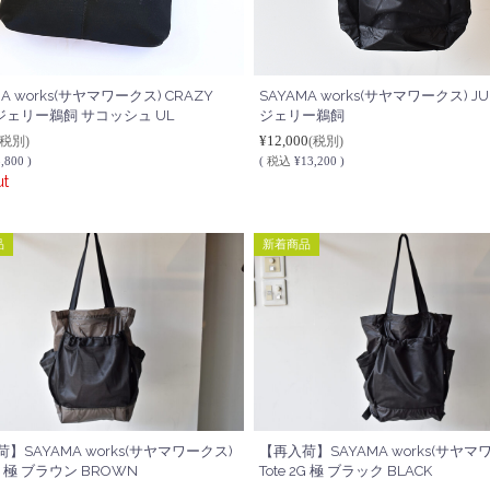
MA works(サヤマワークス) CRAZY
SAYAMA works(サヤマワークス) JUic
y ジェリー鵜飼 サコッシュ UL
ジェリー鵜飼
¥12,000
(税別)
(税別)
,800 )
(
税込
¥13,200 )
ut
品
新着商品
】SAYAMA works(サヤマワークス)
【再入荷】SAYAMA works(サヤマ
2G 極 ブラウン BROWN
Tote 2G 極 ブラック BLACK