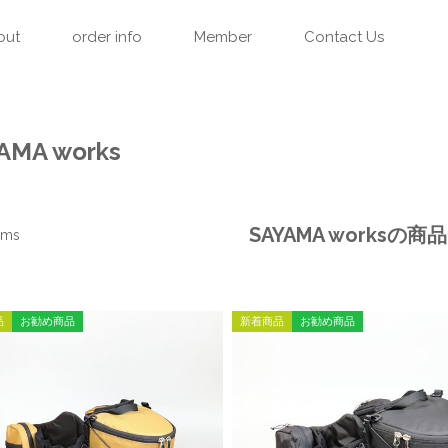
out
order info
Member
Contact Us
只今、カートに商品はございません。
AMA works
SAYAMA worksの商
ems
品
お勧め商品
新着商品
お勧め商品