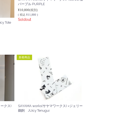
パープル PURPLE
¥10,800
(税別)
(
税込
¥11,880 )
Soldout
y Tote
新着商品
ワークス)
SAYAMA works(サヤマワークス) ×ジェリー
鵜飼 JUicy Tenugui