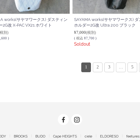
MA works(サヤマワークス) ダスティン
SAYAMA works(サヤマワークス)
2G改 X-PAC VX21 ホワイト
ホルダー2G改 Ultra 200 ブラック
¥7,000
(税別)
(税別)
,600 )
(
税込
¥7,700 )
Soldout
1
2
3
…
5
ODY
BROOKS
BUDO
Cape HEIGHTS
ciele
ELDORESO
feetures