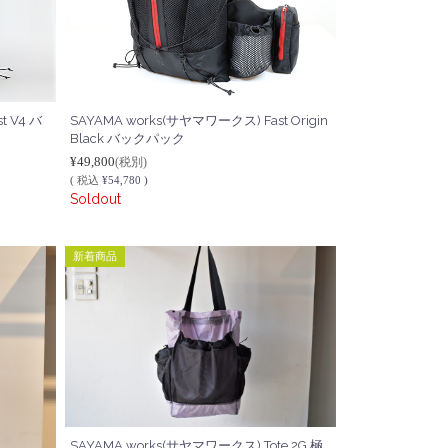
t V4 バ
SAYAMA works(サヤマワークス) Fast Origin
Black バックパック
¥49,800
(税別)
(
税込
¥54,780 )
Soldout
新着商品
SAYAMA works(サヤマワークス) Tote 2G 極