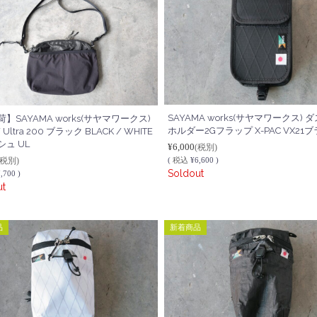
SAYAMA works(サヤマワークス)
】SAYAMA works(サヤマワークス)
ホルダー2Gフラップ X-PAC VX21
 Ultra 200 ブラック BLACK / WHITE
ュ UL
¥6,000
(税別)
(税別)
(
税込
¥6,600 )
Soldout
,700 )
ut
品
新着商品