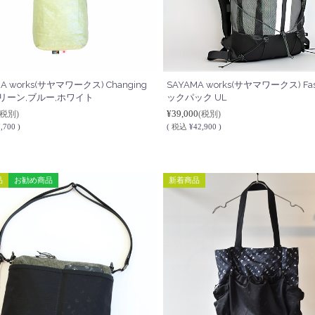
A works(サヤマワークス) Changing
SAYAMA works(サヤマワークス) Fas
グリーン,ブルー,ホワイト
ックパック UL
¥39,000
(税別)
(税別)
,700 )
(
税込
¥42,900 )
品
お勧め商品
新着商品