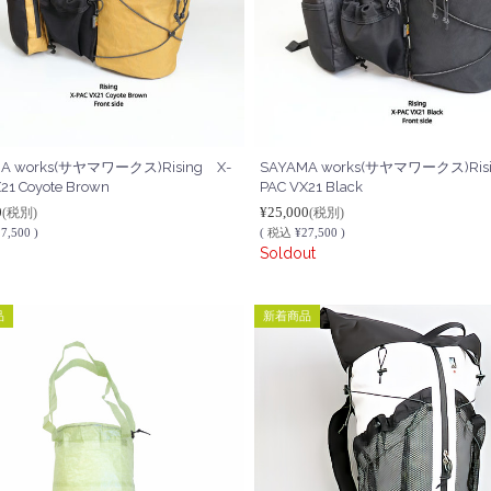
A works(サヤマワークス)Rising X-
SAYAMA works(サヤマワークス)Ris
21 Coyote Brown
PAC VX21 Black
0
¥25,000
(税別)
(税別)
7,500 )
(
税込
¥27,500 )
Soldout
品
新着商品