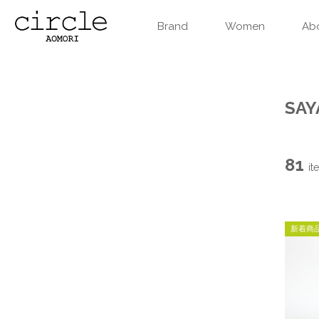
Brand
Women
Ab
SAY
81
it
新着商