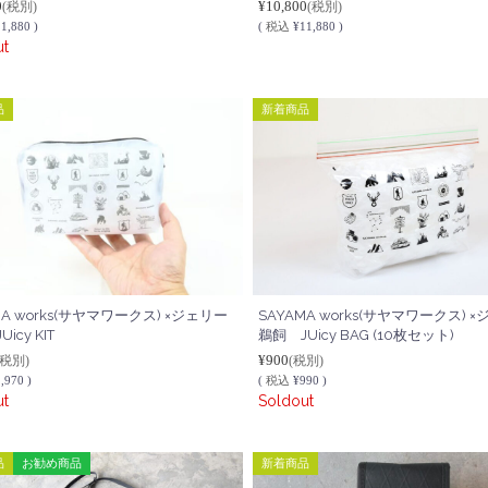
0
¥10,800
(税別)
(税別)
1,880 )
(
税込
¥11,880 )
ut
品
新着商品
MA works(サヤマワークス) ×ジェリー
SAYAMA works(サヤマワークス) 
icy KIT
鵜飼 JUicy BAG (10枚セット)
¥900
(税別)
(税別)
,970 )
(
税込
¥990 )
ut
Soldout
品
お勧め商品
新着商品