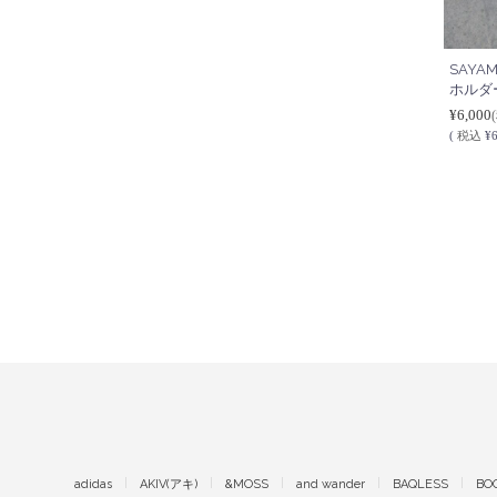
SAYA
ホルダー
¥6,000
(
税込
¥6
adidas
AKIV(アキ)
&MOSS
and wander
BAQLESS
BO