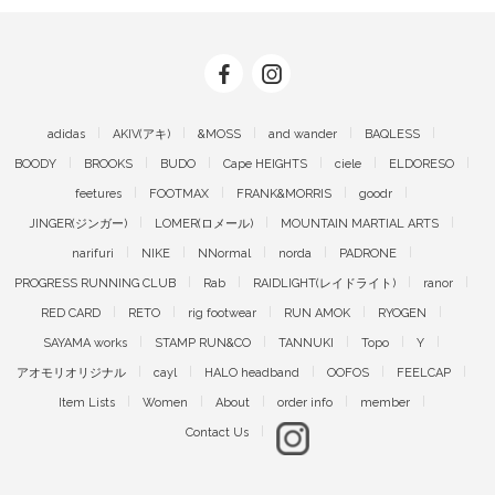
adidas
AKIV(アキ)
&MOSS
and wander
BAQLESS
BOODY
BROOKS
BUDO
Cape HEIGHTS
ciele
ELDORESO
feetures
FOOTMAX
FRANK&MORRIS
goodr
JINGER(ジンガー)
LOMER(ロメール)
MOUNTAIN MARTIAL ARTS
narifuri
NIKE
NNormal
norda
PADRONE
PROGRESS RUNNING CLUB
Rab
RAIDLIGHT(レイドライト)
ranor
RED CARD
RETO
rig footwear
RUN AMOK
RYOGEN
SAYAMA works
STAMP RUN&CO
TANNUKI
Topo
Y
アオモリオリジナル
cayl
HALO headband
OOFOS
FEELCAP
Item Lists
Women
About
order info
member
Contact Us