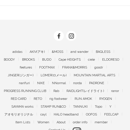
adidas
AKIV(アキ)
&MOSS
and wander
BAQLESS
BOODY
BROOKS
BUDO
Cape HEIGHTS
ciele
ELDORESO
feetures
FOOTMAX
FRANK&MORRIS
goodr
JINGER(ジンガー)
LOMER(ロメール)
MOUNTAIN MARTIAL ARTS
narifuri
NIKE
NNormal
norda
PADRONE
PROGRESS RUNNING CLUB
Rab
RAIDLIGHT(レイドライト)
ranor
RED CARD
RETO
rig footwear
RUN AMOK
RYOGEN
SAYAMA works
STAMP RUN&CO
TANNUKI
Topo
Y
アオモリオリジナル
cayl
HALO headband
OOFOS
FEELCAP
Item Lists
Women
About
order info
member