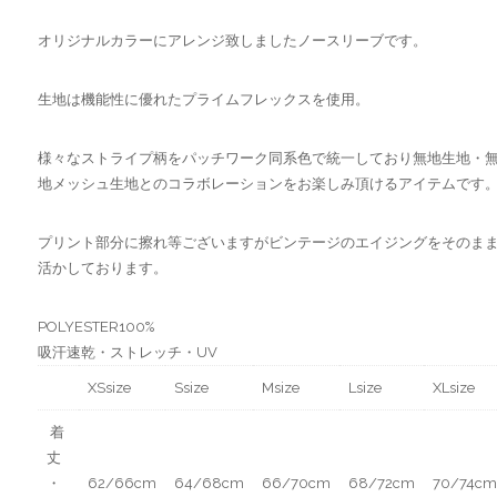
オリジナルカラーにアレンジ致しましたノースリーブです。
生地は機能性に優れたプライムフレックスを使用。
様々なストライプ柄をパッチワーク同系色で統一しており無地生地・
地メッシュ生地とのコラボレーションをお楽しみ頂けるアイテムです
プリント部分に擦れ等ございますがビンテージのエイジングをそのま
活かしております。
POLYESTER100%
吸汗速乾・ストレッチ・UV
XSsize
Ssize
Мsize
Lsize
XLsize
着
丈
・
62/66cm
64/68cm
66/70cm
68/72cm
70/74cm