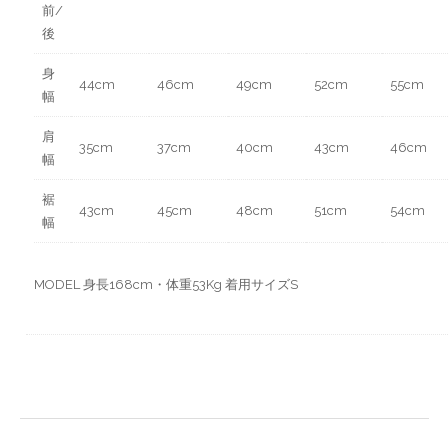
前/
後
身
44cm
46cm
49cm
52cm
55cm
幅
肩
35cm
37cm
40cm
43cm
46cm
幅
裾
43cm
45cm
48cm
51cm
54cm
幅
MODEL 身長168cm・体重53Kg 着用サイズS