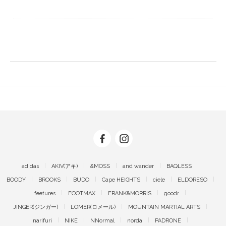
adidas
AKIV(アキ)
&MOSS
and wander
BAQLESS
BOODY
BROOKS
BUDO
Cape HEIGHTS
ciele
ELDORESO
feetures
FOOTMAX
FRANK&MORRIS
goodr
JINGER(ジンガー)
LOMER(ロメール)
MOUNTAIN MARTIAL ARTS
narifuri
NIKE
NNormal
norda
PADRONE