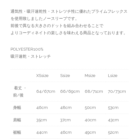
通気性・吸汗速乾性・ストレツチ性に優れたプライムフレックス
を使用致しましたノースリーブです。
前後で異なる大きさのドットを組み合わせることで
よりコーディネイトの楽しさを味わえる商品となっております。
POLYESTER100%
吸汗速乾・ストレッチ
XSsize
Ssize
Мsize
Lsize
着丈 ・
64/67cm
66/69cm
68/71cm
70/73cm
前/後
身幅
46cm
48cm
50cm
53cm
肩幅
35cm
37cm
40cm
43cm
裾幅
44cm
46cm
49cm
52cm