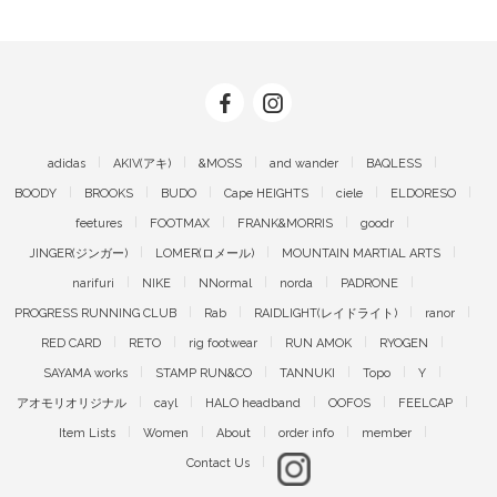
adidas
AKIV(アキ)
&MOSS
and wander
BAQLESS
BOODY
BROOKS
BUDO
Cape HEIGHTS
ciele
ELDORESO
feetures
FOOTMAX
FRANK&MORRIS
goodr
JINGER(ジンガー)
LOMER(ロメール)
MOUNTAIN MARTIAL ARTS
narifuri
NIKE
NNormal
norda
PADRONE
PROGRESS RUNNING CLUB
Rab
RAIDLIGHT(レイドライト)
ranor
RED CARD
RETO
rig footwear
RUN AMOK
RYOGEN
SAYAMA works
STAMP RUN&CO
TANNUKI
Topo
Y
アオモリオリジナル
cayl
HALO headband
OOFOS
FEELCAP
Item Lists
Women
About
order info
member
Contact Us