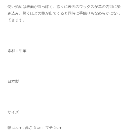
使い始めは表面が白っぽく、徐々に表面のワックスが革の内部に染
み込み、輝くほどの艶が出てくると同時に手触りもなめらかになっ
てきます。
素材：牛革
日本製
サイズ
幅 11 cm , 高さ 8 cm , マチ 2 cm