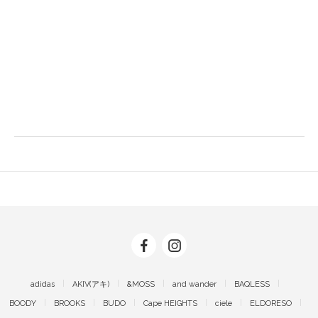
adidas
AKIV(アキ)
&MOSS
and wander
BAQLESS
BOODY
BROOKS
BUDO
Cape HEIGHTS
ciele
ELDORESO