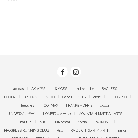
adidas
AKIV(アキ)
&MOSS
and wander
BAQLESS
BOODY
BROOKS
BUDO
Cape HEIGHTS
ciele
ELDORESO
feetures
FOOTMAX
FRANK&MORRIS
goodr
JINGER(ジンガー)
LOMER(ロメール)
MOUNTAIN MARTIAL ARTS
narifuri
NIKE
NNormal
norda
PADRONE
PROGRESS RUNNING CLUB
Rab
RAIDLIGHT(レイドライト)
ranor