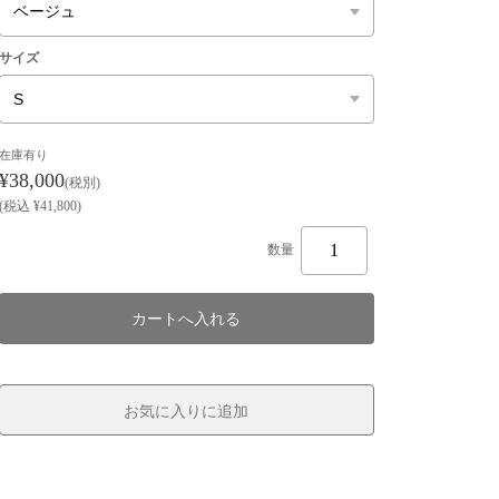
サイズ
在庫有り
¥38,000
(税別)
(
税込
¥41,800
)
数量