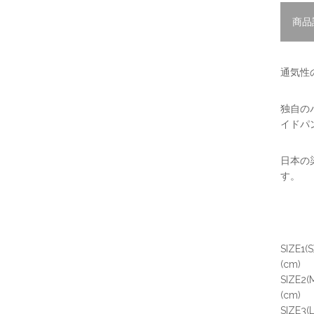
商品
通気性
独自の
イドパ
日本の
す。
SIZE1
(cm)
SIZE2
(cm)
SIZE3