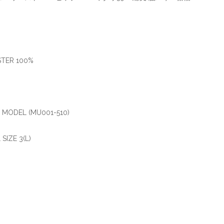
STER 100%
 MODEL (MU001-510)
SIZE 3(L)