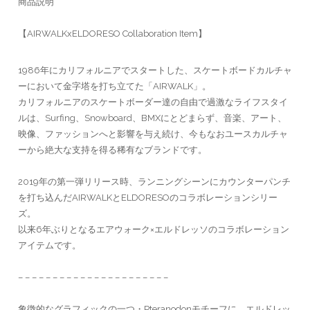
商品説明
【AIRWALKxELDORESO Collaboration Item】
1986年にカリフォルニアでスタートした、スケートボードカルチャ
ーにおいて金字塔を打ち立てた「AIRWALK」。
カリフォルニアのスケートボーダー達の自由で過激なライフスタイ
ルは、Surfing、Snowboard、BMXにとどまらず、音楽、アート、
映像、ファッションへと影響を与え続け、今もなおユースカルチャ
ーから絶大な支持を得る稀有なブランドです。
2019年の第一弾リリース時、ランニングシーンにカウンターパンチ
を打ち込んだAIRWALKとELDORESOのコラボレーションシリー
ズ。
以来6年ぶりとなるエアウォーク×エルドレッソのコラボレーション
アイテムです。
– – – – – – – – – – – – – – – – – – – – – –
象徴的なグラフィックの一つ・Pteranodonモチーフに、エルドレッ