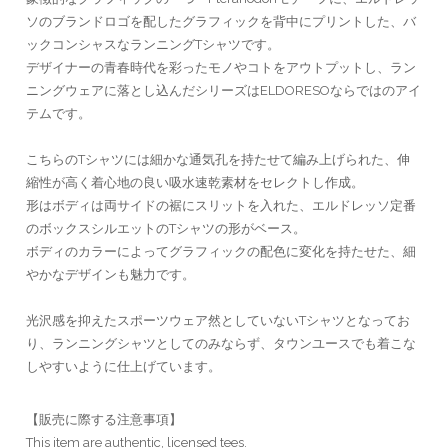
ソのブランドロゴを配したグラフィックを背中にプリントした、バ
ックコンシャスなランニングTシャツです。
デザイナーの青春時代を彩ったモノやコトをアウトプットし、ラン
ニングウェアに落とし込んだシリーズはELDORESOならではのアイ
テムです。
こちらのTシャツには細かな通気孔を持たせて編み上げられた、伸
縮性が高く着心地の良い吸水速乾素材をセレクトし作成。
形はボディは両サイドの裾にスリットを入れた、エルドレッソ定番
のボックスシルエットのTシャツの形がベース。
ボディのカラーによってグラフィックの配色に変化を持たせた、細
やかなデザインも魅力です。
光沢感を抑えたスポーツウェア然としていないTシャツとなってお
り、ランニングシャツとしてのみならず、タウンユースでも着こな
しやすいように仕上げています。
【販売に際する注意事項】
This item are authentic, licensed tees.