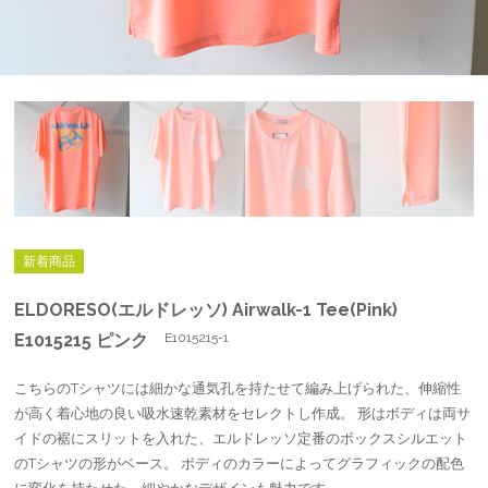
新着商品
ELDORESO(エルドレッソ) Airwalk-1 Tee(Pink)
E1015215 ピンク
E1015215-1
こちらのTシャツには細かな通気孔を持たせて編み上げられた、伸縮性
が高く着心地の良い吸水速乾素材をセレクトし作成。 形はボディは両サ
イドの裾にスリットを入れた、エルドレッソ定番のボックスシルエット
のTシャツの形がベース。 ボディのカラーによってグラフィックの配色