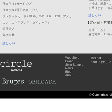
代金引換 (カード払い)
※沖縄・離島への
し受けます。 何
代金引換 (電子マネー払い)
詳しく >>
クレジットカード ( VISA、MASTER、JCB、アメリ
【定休日・営業
カン・エキスプレス、ダイナース）
銀行振込
定休日：なし
受付時間：11時～
郵便振替
詳しく >>
Web Store
Brand
Brand
narifuri (ナリフ
Style Sample
News
Blog
About
© Copyright circl