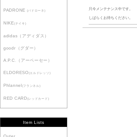
只今メンテナンス中です。
PADRONE
(パドローネ)
しばらくお待ちください。
NIKE
(ナイキ)
adidas（アディダス）
goodr（グダー）
A.P.C.（アーペーセー）
ELDORESO
(エルドレッソ)
Phlannel
(フランネル)
RED CARD
(レッドカード)
Item Lists
Outer