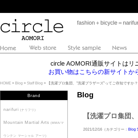
fashion＋bicycle＝n
circle AOMORI通販サイ
お買い物はこちらの新サイトからどうぞ！htt
HOME
>
Blog
>
Staff Blog
> 【洗濯プロ集団、”洗濯ブラザーズ”ってご存知ですか
Blog
Brand
narifuri
(ナリフリ)
【洗濯プロ集団、
Mountain Martial Arts
(MMA/マ
2021/12/16（カテゴリー：
Blog
ウンテン マーシャル アーツ)